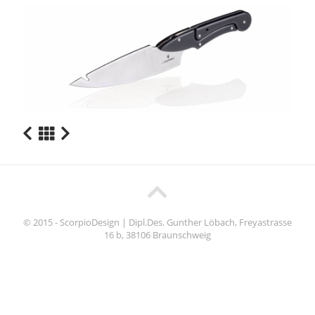
© 2015 - ScorpioDesign | Dipl.Des. Gunther Löbach, Freyastrasse
16 b, 38106 Braunschweig